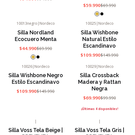
$59.990
$69.990
10013negro
|
Nordeco
10025
|
Nordeco
-36%
OFF
-27%
OFF
Silla Nordland
Silla Wishbone
Agotado
Ecocuero Menta
Natural Estilo
Escandinavo
$44.990
$69.990
$109.990
$149.990
10026
|
Nordeco
10029
|
Nordeco
-27%
OFF
-30%
OFF
Silla Wishbone Negro
Silla Crossback
Estilo Escandinavo
Madera y Rattan
Negra
$109.990
$149.990
$69.990
$99.990
¡Últimas 4 disponibles!
|
|
-25%
OFF
-25%
OFF
Silla Voss Tela Beige |
Silla Voss Tela Gris |
Nuevo
Nuevo