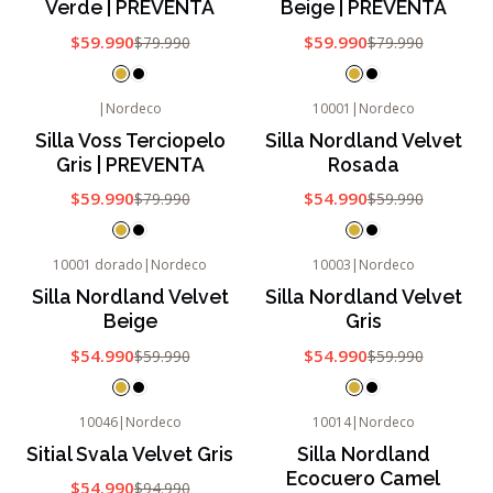
Verde | PREVENTA
Beige | PREVENTA
$59.990
$59.990
$79.990
$79.990
|
Nordeco
10001
|
Nordeco
-25%
OFF
-8%
OFF
Silla Voss Terciopelo
Silla Nordland Velvet
Gris | PREVENTA
Rosada
$59.990
$54.990
$79.990
$59.990
10001 dorado
|
Nordeco
10003
|
Nordeco
-8%
OFF
-8%
OFF
Silla Nordland Velvet
Silla Nordland Velvet
Agotado
Beige
Gris
$54.990
$54.990
$59.990
$59.990
10046
|
Nordeco
10014
|
Nordeco
-42%
OFF
-14%
OFF
Sitial Svala Velvet Gris
Silla Nordland
Agotado
Agotado
Ecocuero Camel
$54.990
$94.990