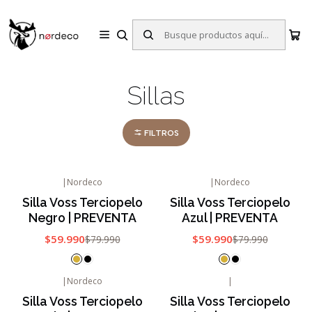
Sillas y Mesas Nórdicas | Diseño Escandinavo para tu Hogar
Inicio
Sillas
Sillas
Sillas
FILTROS
|
Nordeco
|
Nordeco
-25%
OFF
-25%
OFF
Silla Voss Terciopelo
Silla Voss Terciopelo
Negro | PREVENTA
Azul | PREVENTA
$59.990
$59.990
$79.990
$79.990
|
Nordeco
|
-25%
OFF
-25%
OFF
Silla Voss Terciopelo
Silla Voss Terciopelo