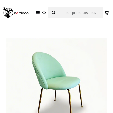
Sillas y Mesas Nórdicas | Diseño Escandinavo para tu Hogar
Inicio
Sillas
Sillas de Comedor
Silla Nordland Ecocuero Menta