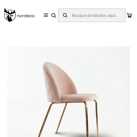
Sillas y Mesas Nórdicas | Diseño Escandinavo para tu Hogar
Inicio
Sillas
Sillas de Comedor
Silla Nordland Velvet Rosada