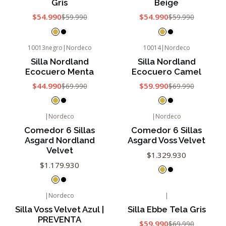
Gris
Beige
$54.990
$54.990
$59.990
$59.990
10013negro
|
Nordeco
10014
|
Nordeco
-36%
OFF
-14%
OFF
Silla Nordland
Silla Nordland
Agotado
Ecocuero Menta
Ecocuero Camel
$44.990
$59.990
$69.990
$69.990
|
Nordeco
|
Nordeco
Comedor 6 Sillas
Comedor 6 Sillas
Asgard Nordland
Asgard Voss Velvet
Velvet
$1.329.930
$1.179.930
|
Nordeco
|
-25%
OFF
-14%
OFF
Silla Voss Velvet Azul |
Silla Ebbe Tela Gris
Agotado
PREVENTA
$59.990
$69.990