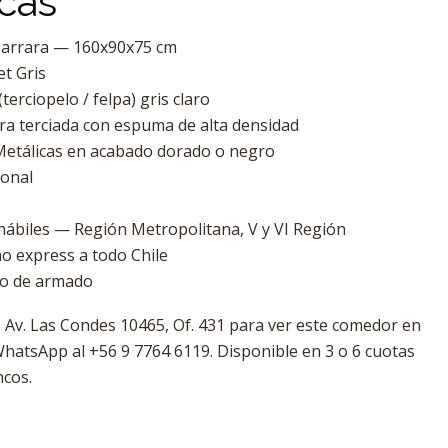
icas
arrara — 160x90x75 cm
t Gris
terciopelo / felpa) gris claro
a terciada con espuma de alta densidad
etálicas en acabado dorado o negro
onal
hábiles — Región Metropolitana, V y VI Región
 express a todo Chile
io de armado
Av. Las Condes 10465, Of. 431 para ver este comedor en
hatsApp al +56 9 7764 6119. Disponible en 3 o 6 cuotas
ncos.