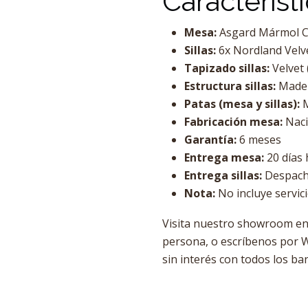
Característ
Mesa:
Asgard Mármol C
Sillas:
6x Nordland Velve
Tapizado sillas:
Velvet (
Estructura sillas:
Mader
Patas (mesa y sillas):
M
Fabricación mesa:
Naci
Garantía:
6 meses
Entrega mesa:
20 días 
Entrega sillas:
Despacho
Nota:
No incluye servic
Visita nuestro showroom en 
persona, o escríbenos por W
sin interés con todos los ba