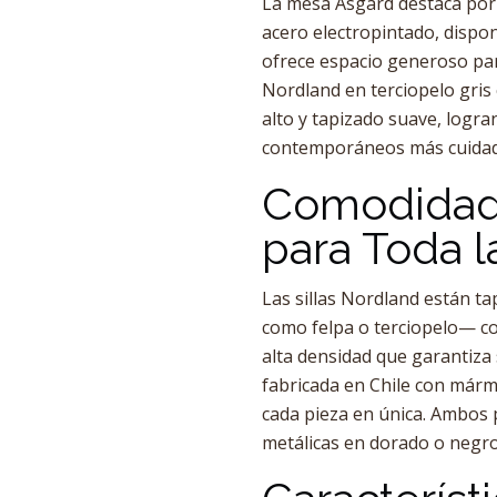
La mesa Asgard destaca por 
acero electropintado, dispo
ofrece espacio generoso para
Nordland en terciopelo gris
alto y tapizado suave, logra
contemporáneos más cuidad
Comodidad 
para Toda l
Las sillas Nordland están ta
como felpa o terciopelo— co
alta densidad que garantiz
fabricada en Chile con mármo
cada pieza en única. Ambos
metálicas en dorado o negro