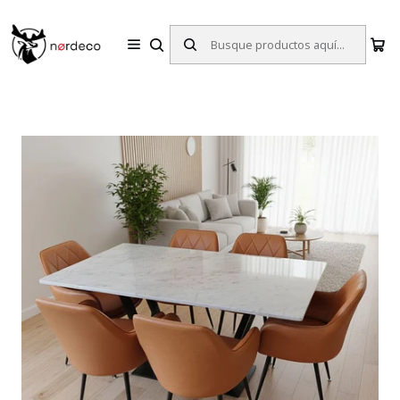
Sillas y Mesas Nórdicas | Diseño Escandinavo para tu Hogar
Inicio
Comedores
Comedor 6 Sillas
Comedor 6 Sillas Asgard Oslo Ecocuero