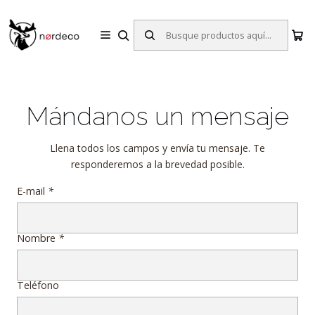
Sillas y Mesas Nórdicas | Diseño Escandinavo para tu Hogar
Inicio
Contacto
Mándanos un mensaje
Llena todos los campos y envía tu mensaje. Te
responderemos a la brevedad posible.
E-mail
*
Nombre
*
Teléfono