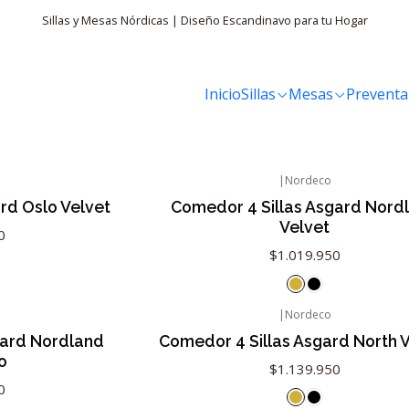
Sillas y Mesas Nórdicas | Diseño Escandinavo para tu Hogar
Comedor 4 Sillas
Inicio
Sillas
Mesas
Preventa
|
Nordeco
rd Oslo Velvet
Comedor 4 Sillas Asgard Nord
Velvet
0
$1.019.950
|
Nordeco
gard Nordland
Comedor 4 Sillas Asgard North 
o
$1.139.950
0