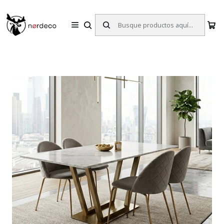
Sillas y Mesas Nórdicas | Diseño Escandinavo para tu Hogar
Inicio
Comedores
Comedor 4 Sillas
Comedor 4 Sillas Asgard Nordland Velvet