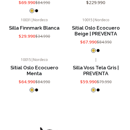
$69.990
$229.990
$84.990
10031
|
Nordeco
10015
|
Nordeco
-14%
OFF
-20%
OFF
Silla Finnmark Blanca
Sitial Oslo Ecocuero
Beige | PREVENTA
$29.990
$34.990
$67.990
$84.990
10015
|
Nordeco
|
-24%
OFF
-25%
OFF
Sitial Oslo Ecocuero
Silla Voss Tela Gris |
Nuevo
Menta
PREVENTA
$64.990
$59.990
$84.990
$79.990