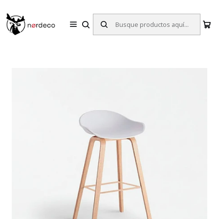
Sillas y Mesas Nórdicas | Diseño Escandinavo para tu Hogar
Inicio
Sillas
Taburete White Estilo Escandinavo