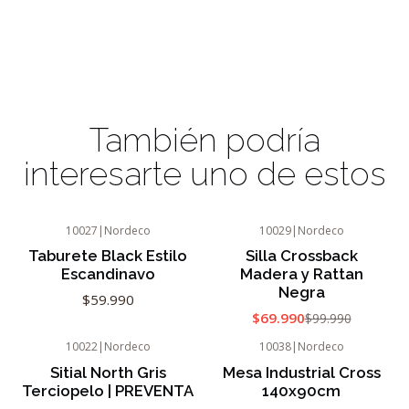
También podría
interesarte uno de estos
10027
|
Nordeco
10029
|
Nordeco
-30%
OFF
Taburete Black Estilo
Silla Crossback
Escandinavo
Madera y Rattan
Negra
$59.990
$69.990
$99.990
10022
|
Nordeco
10038
|
Nordeco
-18%
OFF
Sitial North Gris
Mesa Industrial Cross
Terciopelo | PREVENTA
140x90cm