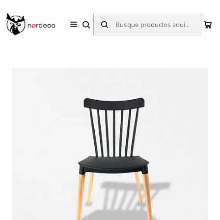
Sillas y Mesas Nórdicas | Diseño Escandinavo para tu Hogar
Inicio
Sillas
Sillas de Comedor
Silla Finnmark Negro