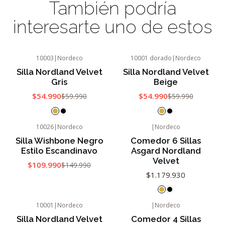
También podría
interesarte uno de estos
10003
|
Nordeco
10001 dorado
|
Nordeco
-8%
OFF
-8%
OFF
Silla Nordland Velvet
Silla Nordland Velvet
Gris
Beige
$54.990
$54.990
$59.990
$59.990
10026
|
Nordeco
|
Nordeco
-27%
OFF
Silla Wishbone Negro
Comedor 6 Sillas
Estilo Escandinavo
Asgard Nordland
Velvet
$109.990
$149.990
$1.179.930
10001
|
Nordeco
|
Nordeco
-8%
OFF
Silla Nordland Velvet
Comedor 4 Sillas