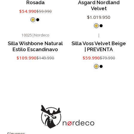
Rosada
Asgard Nordland
Velvet
$54.990
$59.990
$1.019.950
10025
|
Nordeco
|
-27%
OFF
-25%
OFF
Silla Wishbone Natural
Silla Voss Velvet Beige
Agotado
Estilo Escandinavo
| PREVENTA
$109.990
$59.990
$149.990
$79.990
Síguenos