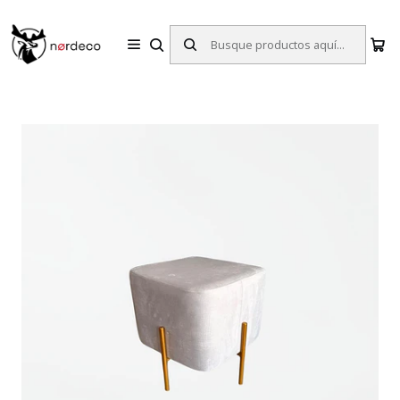
Sillas y Mesas Nórdicas | Diseño Escandinavo para tu Hogar
Inicio
Sillas
Puff
Puff Kolding Gris