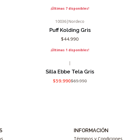
¡Últimas 7 disponibles!
10036
|
Nordeco
Puff Kolding Gris
$44.990
¡Últimas 1 disponibles!
|
-14%
OFF
Silla Ebbe Tela Gris
Agotado
$59.990
$69.990
S
INFORMACIÓN
os
Términos y Condiciones