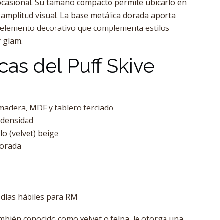
ocasional. Su tamaño compacto permite ubicarlo en
r amplitud visual. La base metálica dorada aporta
 elemento decorativo que complementa estilos
 glam.
cas del Puff Skive
 madera, MDF y tablero terciado
 densidad
o (velvet) beige
dorada
0 días hábiles para RM
ambién conocido como velvet o felpa, le otorga una