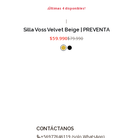
¡Últimas 4 disponibles!
|
-25%
OFF
Silla Voss Velvet Beige | PREVENTA
$59.990
$79.990
CONTÁCTANOS
+56977646119 (solo WhatsApp)