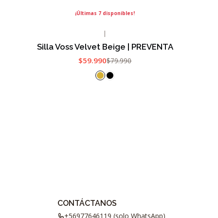
¡Últimas 7 disponibles!
|
-25%
OFF
Silla Voss Velvet Beige | PREVENTA
$59.990
$79.990
CONTÁCTANOS
+56977646119 (solo WhatsApp)