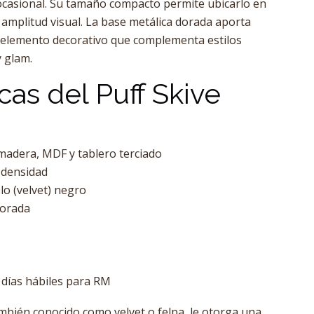
ocasional. Su tamaño compacto permite ubicarlo en
r amplitud visual. La base metálica dorada aporta
 elemento decorativo que complementa estilos
 glam.
cas del Puff Skive
 madera, MDF y tablero terciado
 densidad
lo (velvet) negro
dorada
0 días hábiles para RM
ambién conocido como velvet o felpa, le otorga una