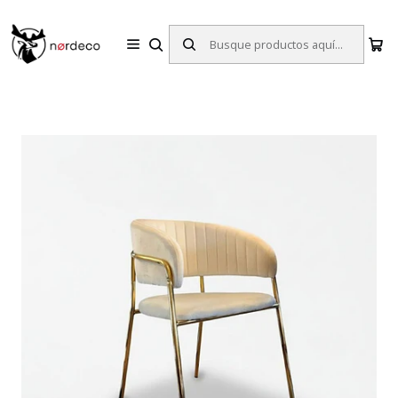
Sillas y Mesas Nórdicas | Diseño Escandinavo para tu Hogar
Inicio
Sillas
Sitiales
Sitial North Beige Terciopelo | PREVENTA