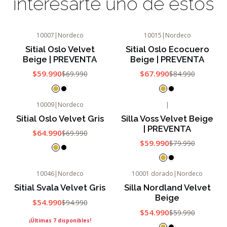
interesarte uno de estos
10007
|
Nordeco
10015
|
Nordeco
-14%
OFF
-20%
OFF
Sitial Oslo Velvet
Sitial Oslo Ecocuero
Beige | PREVENTA
Beige | PREVENTA
$59.990
$67.990
$69.990
$84.990
10009
|
Nordeco
|
-7%
OFF
-25%
OFF
Sitial Oslo Velvet Gris
Silla Voss Velvet Beige
| PREVENTA
$64.990
$69.990
$59.990
$79.990
10046
|
Nordeco
10001 dorado
|
Nordeco
-42%
OFF
-8%
OFF
Sitial Svala Velvet Gris
Silla Nordland Velvet
Agotado
Beige
$54.990
$94.990
$54.990
$59.990
¡Últimas 7 disponibles!