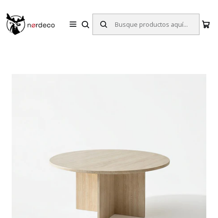
Sillas y Mesas Nórdicas | Diseño Escandinavo para tu Hogar
Inicio
Mesas
Mesas de Centro
Mesa de Centro Aska Mármol