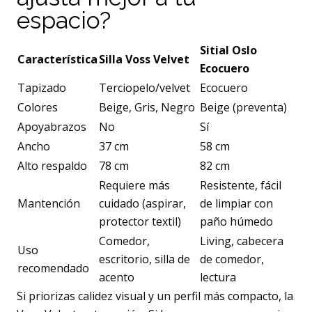
espacio?
Sitial Oslo
Característica
Silla Voss Velvet
Ecocuero
Tapizado
Terciopelo/velvet
Ecocuero
Colores
Beige, Gris, Negro
Beige (preventa)
Apoyabrazos
No
Sí
Ancho
37 cm
58 cm
Alto respaldo
78 cm
82 cm
Requiere más
Resistente, fácil
Mantención
cuidado (aspirar,
de limpiar con
protector textil)
paño húmedo
Comedor,
Living, cabecera
Uso
escritorio, silla de
de comedor,
recomendado
acento
lectura
Si priorizas calidez visual y un perfil más compacto, la