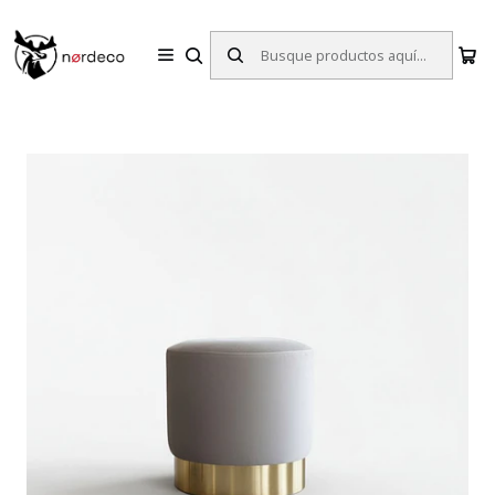
Sillas y Mesas Nórdicas | Diseño Escandinavo para tu Hogar
Inicio
Sillas
Puff
Puff Skive Gris